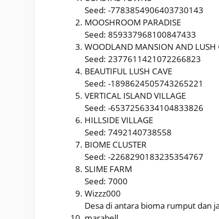
Seed: -7783854906403730143
MOOSHROOM PARADISE
Seed: 859337968100847433
WOODLAND MANSION AND LUSH 
Seed: 2377611421072266823
BEAUTIFUL LUSH CAVE
Seed: -1898624505743265221
VERTICAL ISLAND VILLAGE
Seed: -6537256334104833826
HILLSIDE VILLAGE
Seed: 7492140738558
BIOME CLUSTER
Seed: -2268290183235354767
SLIME FARM
Seed: 7000
Wizzz000
Desa di antara bioma rumput dan ja
marabell