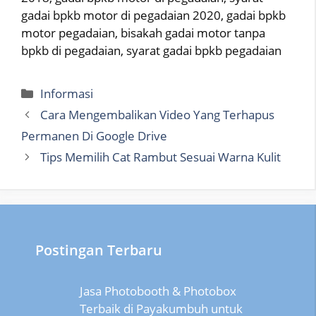
gadai bpkb motor di pegadaian 2020, gadai bpkb
motor pegadaian, bisakah gadai motor tanpa
bpkb di pegadaian, syarat gadai bpkb pegadaian
Categories
Informasi
Cara Mengembalikan Video Yang Terhapus
Permanen Di Google Drive
Tips Memilih Cat Rambut Sesuai Warna Kulit
Postingan Terbaru
Jasa Photobooth & Photobox
Terbaik di Payakumbuh untuk