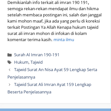
Demikianlah info terkait ali imran 190 191
,
semoga rekan-rekan mendapat ilmu dan hikma
setelah membaca postingan ini, salah dan janggal
kami mohon maaf, jika ada yang perlu di koreksi
terkait Postingan Ya Allah Kenapa hukum tajwid
surat ali imran mohon di infokan di kolam
komentar terima kasih.
minta ilmu
Categories
Surah Al Imran 190-191
Tags
Hukum
,
Tajwid
Tajwid Surat An Nisa Ayat 59 Lengkap Serta
Penjelasannya
Tajwid Surat Ali Imran Ayat 159 Lengkap
Beserta Penjelasannya