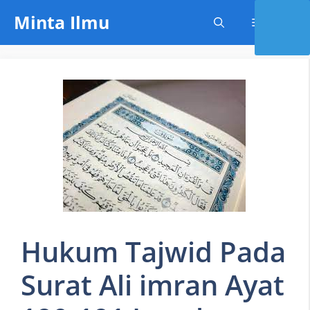
Skip
Minta Ilmu
Menu
to
content
Hukum Tajwid Pada
Surat Ali imran Ayat