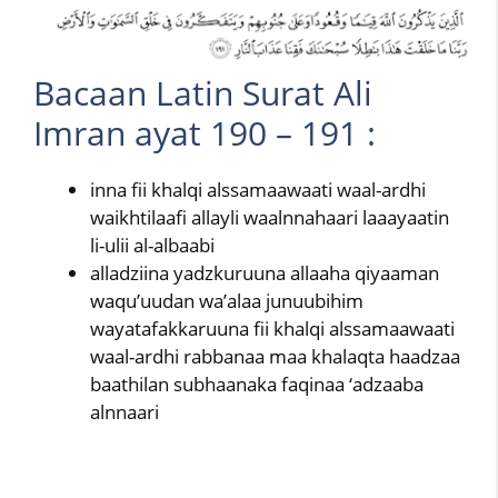
Bacaan Latin Surat Ali
Imran ayat 190 – 191 :
inna fii khalqi alssamaawaati waal-ardhi
waikhtilaafi allayli waalnnahaari laaayaatin
li-ulii al-albaabi
alladziina yadzkuruuna allaaha qiyaaman
waqu’uudan wa’alaa junuubihim
wayatafakkaruuna fii khalqi alssamaawaati
waal-ardhi rabbanaa maa khalaqta haadzaa
baathilan subhaanaka faqinaa ‘adzaaba
alnnaari