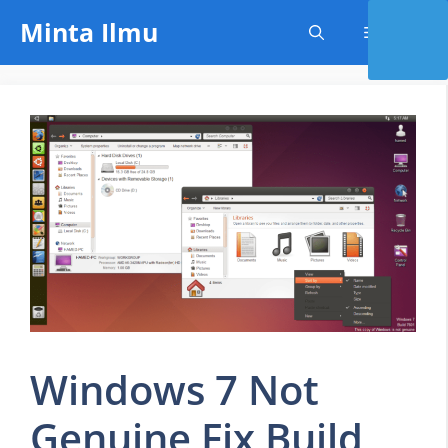
Skip
Minta Ilmu
Menu
to
content
Windows 7 Not
Genuine Fix Build