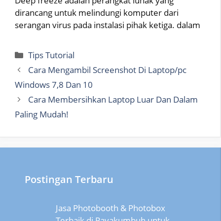
Deep freeze adalah perangkat lunak yang
dirancang untuk melindungi komputer dari
serangan virus pada instalasi pihak ketiga. dalam
Categories
Tips Tutorial
Cara Mengambil Screenshot Di Laptop/pc
Windows 7,8 Dan 10
Cara Membersihkan Laptop Luar Dan Dalam
Paling Mudah!
Postingan Terbaru
Jasa Photobooth & Photobox
Terbaik di Payakumbuh untuk