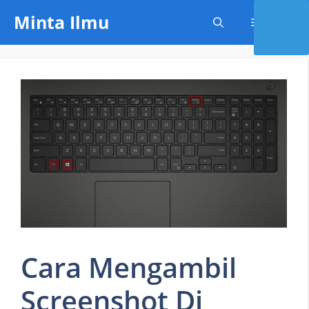
Skip
Minta Ilmu
Menu
to
content
Cara Mengambil
Screenshot Di