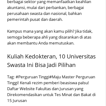
berbagai sektor yang memanfaatkan keahlian
akuntansi, mulai dari perbankan, berbagai
perusahaan swasta dan nasional, bahkan
pemerintah pusat dan daerah.
Kampus mana yang akan kamu pilih? Jika tidak,
semoga beberapa ahli yang disarankan di atas
akan membantu Anda memutuskan.
Kuliah Kedokteran, 10 Universitas
Swasta Ini Bisa Jadi Pilihan
Tag: #Perguruan Tinggi#Maju Master Perguruan
Tinggi! Kenali rezim pemberi beasiswa palsu!
Daftar Website Fakultas dan Jurusan yang
Direkomendasikan untuk Tes Minat dan Bakat di
15 Jurusan