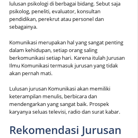
lulusan psikologi di berbagai bidang. Sebut saja
psikolog, peneliti, evaluator, konsultan
pendidikan, perekrut atau personel dan
sebagainya.
Komunikasi merupakan hal yang sangat penting
dalam kehidupan, setiap orang saling
berkomunikasi setiap hari. Karena itulah Jurusan
Ilmu Komunikasi termasuk jurusan yang tidak
akan pernah mati.
Lulusan jurusan Komunikasi akan memiliki
keterampilan menulis, berbicara dan
mendengarkan yang sangat baik. Prospek
karyanya seluas televisi, radio dan surat kabar.
Rekomendasi Jurusan