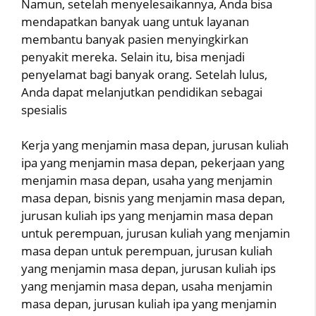
Namun, setelah menyelesaikannya, Anda bisa
mendapatkan banyak uang untuk layanan
membantu banyak pasien menyingkirkan
penyakit mereka. Selain itu, bisa menjadi
penyelamat bagi banyak orang. Setelah lulus,
Anda dapat melanjutkan pendidikan sebagai
spesialis
Kerja yang menjamin masa depan, jurusan kuliah
ipa yang menjamin masa depan, pekerjaan yang
menjamin masa depan, usaha yang menjamin
masa depan, bisnis yang menjamin masa depan,
jurusan kuliah ips yang menjamin masa depan
untuk perempuan, jurusan kuliah yang menjamin
masa depan untuk perempuan, jurusan kuliah
yang menjamin masa depan, jurusan kuliah ips
yang menjamin masa depan, usaha menjamin
masa depan, jurusan kuliah ipa yang menjamin