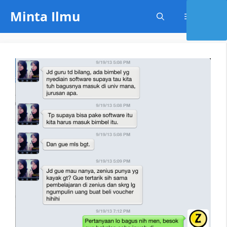
Skip
Minta Ilmu
Menu
to
content