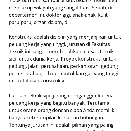
Tidak berhenti sampai di situ, bidang medis juga
mencakup wilayah yang sangat luas. Sebab, di
departemen ini, dokter gigi, anak-anak, kulit,
paru-paru, organ dalam, dll.
Konstruksi adalah disiplin yang menjanjikan untuk
peluang kerja yang tinggi. Jurusan di Fakultas
Teknik ini sangat membutuhkan lulusan teknik
sipil untuk dunia kerja. Proyek konstruksi untuk
gedung, jalan, perusahaan, perkantoran, gedung
pemerintahan, dll membutuhkan gaji yang tinggi
untuk lulusan konstruksi.
Lulusan teknik sipil jarang menganggur karena
peluang kerja yang begitu banyak. Terutama
untuk orang-orang dengan siapa Anda memiliki
banyak keterampilan kerja dan hubungan.
Tentunya jurusan ini adalah pilihan yang paling