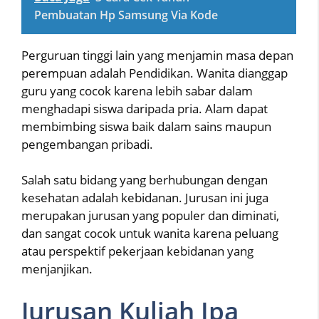
Pembuatan Hp Samsung Via Kode
Perguruan tinggi lain yang menjamin masa depan
perempuan adalah Pendidikan. Wanita dianggap
guru yang cocok karena lebih sabar dalam
menghadapi siswa daripada pria. Alam dapat
membimbing siswa baik dalam sains maupun
pengembangan pribadi.
Salah satu bidang yang berhubungan dengan
kesehatan adalah kebidanan. Jurusan ini juga
merupakan jurusan yang populer dan diminati,
dan sangat cocok untuk wanita karena peluang
atau perspektif pekerjaan kebidanan yang
menjanjikan.
Jurusan Kuliah Ipa