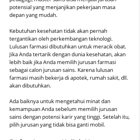
potensial yang menjanjikan pekerjaan masa
depan yang mudah.
Kebutuhan kesehatan tidak akan pernah
tergantikan oleh perkembangan teknologi.
Lulusan farmasi dibutuhkan untuk meracik obat.
Jika Anda tertarik dengan dunia kesehatan, akan
lebih baik jika Anda memilih jurusan farmasi
sebagai calon jurusan sains. Karena lulusan
farmasi masih bekerja di apotek, rumah sakit, dll.
akan dibutuhkan.
Ada baiknya untuk mengetahui minat dan
kemampuan Anda sebelum memilih jurusan
sains dengan potensi karir yang tinggi. Setelah itu,
pilih jurusan yang tidak bisa ganti mobil.