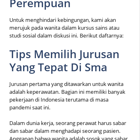
Perempuan
Untuk menghindari kebingungan, kami akan
merujuk pada wanita dalam kursus sains atau
studi sosial dalam diskusi ini. Berikut daftarnya:
Tips Memilih Jurusan
Yang Tepat Di Sma
Jurusan pertama yang ditawarkan untuk wanita
adalah keperawatan. Bagian ini memiliki banyak
pekerjaan di Indonesia terutama di masa
pandemi saat ini.
Dalam dunia kerja, seorang perawat harus sabar
dan sabar dalam menghadapi seorang pasien.
Anggapan bahwa wanita adalah sosok yang sabar