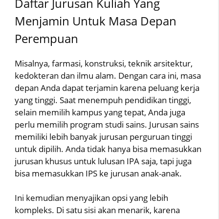
Daftar Jurusan Kuliah Yang
Menjamin Untuk Masa Depan
Perempuan
Misalnya, farmasi, konstruksi, teknik arsitektur,
kedokteran dan ilmu alam. Dengan cara ini, masa
depan Anda dapat terjamin karena peluang kerja
yang tinggi. Saat menempuh pendidikan tinggi,
selain memilih kampus yang tepat, Anda juga
perlu memilih program studi sains. Jurusan sains
memiliki lebih banyak jurusan perguruan tinggi
untuk dipilih. Anda tidak hanya bisa memasukkan
jurusan khusus untuk lulusan IPA saja, tapi juga
bisa memasukkan IPS ke jurusan anak-anak.
Ini kemudian menyajikan opsi yang lebih
kompleks. Di satu sisi akan menarik, karena