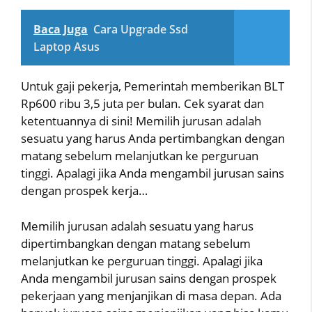
Baca Juga
Cara Upgrade Ssd
Laptop Asus
Untuk gaji pekerja, Pemerintah memberikan BLT
Rp600 ribu 3,5 juta per bulan. Cek syarat dan
ketentuannya di sini! Memilih jurusan adalah
sesuatu yang harus Anda pertimbangkan dengan
matang sebelum melanjutkan ke perguruan
tinggi. Apalagi jika Anda mengambil jurusan sains
dengan prospek kerja…
Memilih jurusan adalah sesuatu yang harus
dipertimbangkan dengan matang sebelum
melanjutkan ke perguruan tinggi. Apalagi jika
Anda mengambil jurusan sains dengan prospek
pekerjaan yang menjanjikan di masa depan. Ada