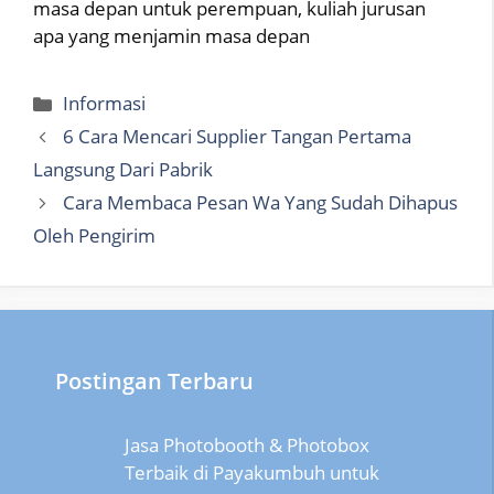
masa depan untuk perempuan, kuliah jurusan
apa yang menjamin masa depan
Categories
Informasi
6 Cara Mencari Supplier Tangan Pertama
Langsung Dari Pabrik
Cara Membaca Pesan Wa Yang Sudah Dihapus
Oleh Pengirim
Postingan Terbaru
Jasa Photobooth & Photobox
Terbaik di Payakumbuh untuk