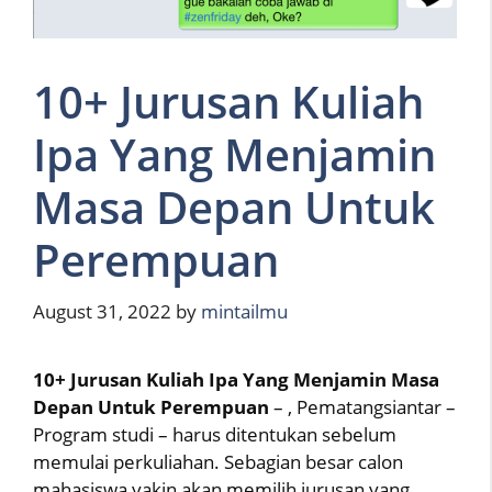
10+ Jurusan Kuliah
Ipa Yang Menjamin
Masa Depan Untuk
Perempuan
August 31, 2022
by
mintailmu
10+ Jurusan Kuliah Ipa Yang Menjamin Masa
Depan Untuk Perempuan
– , Pematangsiantar –
Program studi – harus ditentukan sebelum
memulai perkuliahan. Sebagian besar calon
mahasiswa yakin akan memilih jurusan yang