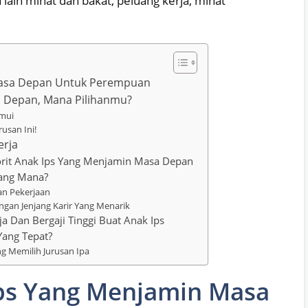
 lain minat dan bakat, peluang kerja, minat
 Masa Depan Untuk Perempuan
a Depan, Mana Pilihanmu?
emui
rusan Ini!
erja
vorit Anak Ips Yang Menjamin Masa Depan
Yang Mana?
an Pekerjaan
ngan Jenjang Karir Yang Menarik
a Dan Bergaji Tinggi Buat Anak Ips
Yang Tepat?
 Memilih Jurusan Ipa
Ips Yang Menjamin Masa