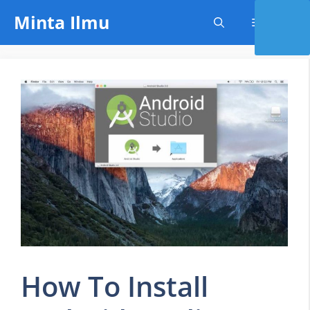
Skip
Minta Ilmu
Menu
to
content
How To Install