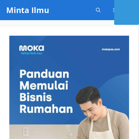
Skip
Minta Ilmu
Menu
to
content