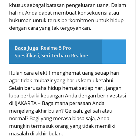
khusus sebagai batasan pengeluaran uang. Dalam
hal ini, Anda dapat membuat konsekuensi atau
hukuman untuk terus berkomitmen untuk hidup
dengan cara yang tak tergoyahkan.
Baca Juga
Realme 5 Pro
Spesifikasi, Seri Terbaru Realme
Itulah cara efektif menghemat uang setiap hari
agar tidak mubazir yang harus kamu ketahui.
Selain berusaha hidup hemat setiap hari, jangan
lupa perbaiki keuangan Anda dengan berinvestasi
di !JAKARTA – Bagaimana perasaan Anda
menjelang akhir bulan? Gelisah, gelisah atau
normal? Bagi yang merasa biasa saja, Anda
mungkin termasuk orang yang tidak memiliki
masalah di akhir bulan.