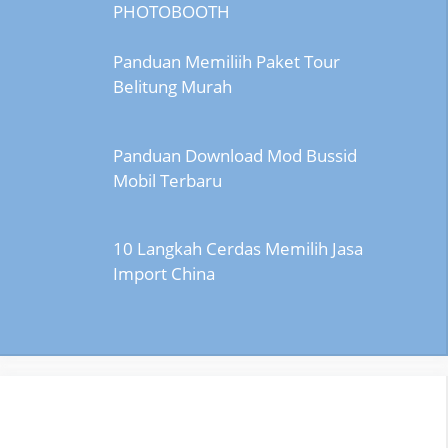
PHOTOBOOTH
Panduan Memiliih Paket Tour
Belitung Murah
Panduan Download Mod Bussid
Mobil Terbaru
10 Langkah Cerdas Memilih Jasa
Import China