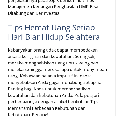
penjelasannya pada topik berikut ini: 7 Tips
Manajemen Keuangan Penghasilan UMR Bisa
Ditabung dan Berinvestasi.
Tips Hemat Uang Setiap
Hari Biar Hidup Sejahtera
Kebanyakan orang tidak dapat membedakan
antara keinginan dan kebutuhan. Seringkali,
mereka menghabiskan uang untuk keinginan
mereka sehingga mereka lupa untuk menyimpan
uang. Kebiasaan belanja impulsif ini dapat
menyebabkan Anda gagal menabung setiap hari.
Penting bagi Anda untuk memperhatikan
kebutuhan dan kebutuhan Anda. Yuk, pelajari
perbedaannya dengan artikel berikut ini: Tips
Memahami Perbedaan Kebutuhan dan
Kebutuhan, Penting!