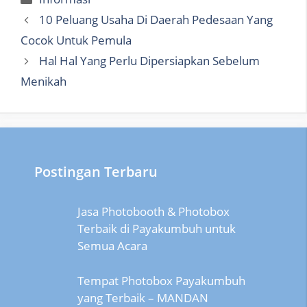
10 Peluang Usaha Di Daerah Pedesaan Yang
Cocok Untuk Pemula
Hal Hal Yang Perlu Dipersiapkan Sebelum
Menikah
Postingan Terbaru
Jasa Photobooth & Photobox
Terbaik di Payakumbuh untuk
Semua Acara
Tempat Photobox Payakumbuh
yang Terbaik – MANDAN