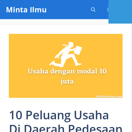
Skip
Minta Ilmu
Menu
to
content
10 Peluang Usaha
Di Daerah Pedesaan