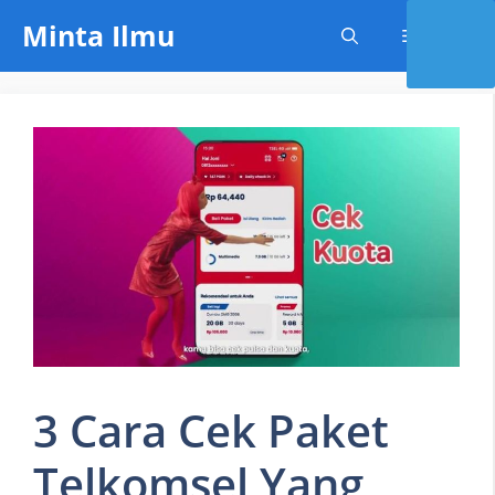
Skip
Minta Ilmu
Menu
to
content
3 Cara Cek Paket
Telkomsel Yang