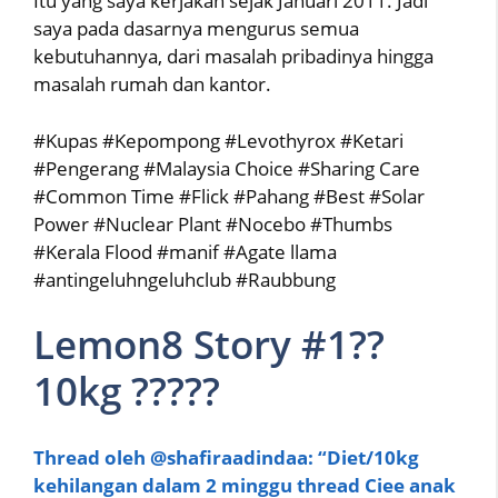
Itu yang saya kerjakan sejak Januari 2011. Jadi
saya pada dasarnya mengurus semua
kebutuhannya, dari masalah pribadinya hingga
masalah rumah dan kantor.
#Kupas #Kepompong #Levothyrox #Ketari
#Pengerang #Malaysia Choice #Sharing Care
#Common Time #Flick #Pahang #Best #Solar
Power #Nuclear Plant #Nocebo #Thumbs
#Kerala Flood #manif #Agate llama
#antingeluhngeluhclub #Raubbung
Lemon8 Story #1??
10kg ?????
Thread oleh @shafiraadindaa: “Diet/10kg
kehilangan dalam 2 minggu thread Ciee anak