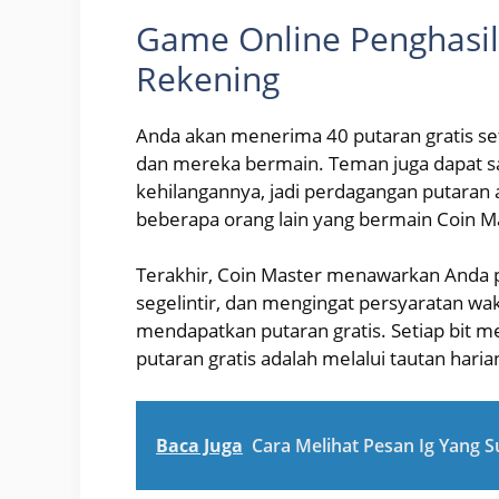
Game Online Penghasi
Rekening
Anda akan menerima 40 putaran gratis s
dan mereka bermain. Teman juga dapat s
kehilangannya, jadi perdagangan putaran 
beberapa orang lain yang bermain Coin M
Terakhir, Coin Master menawarkan Anda pu
segelintir, dan mengingat persyaratan wak
mendapatkan putaran gratis. Setiap bit 
putaran gratis adalah melalui tautan haria
Baca Juga
Cara Melihat Pesan Ig Yang 