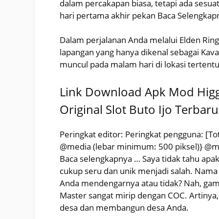
dalam percakapan biasa, tetapi ada sesua
hari pertama akhir pekan Baca Selengkap
Dalam perjalanan Anda melalui Elden Ri
lapangan yang hanya dikenal sebagai Kaval
muncul pada malam hari di lokasi terten
Link Download Apk Mod Higg
Original Slot Buto Ijo Terba
Peringkat editor: Peringkat pengguna: [Tota
@media (lebar minimum: 500 piksel)} @me
Baca selengkapnya … Saya tidak tahu apa
cukup seru dan unik menjadi salah. Nama
Anda mendengarnya atau tidak? Nah, game
Master sangat mirip dengan COC. Artinya
desa dan membangun desa Anda.