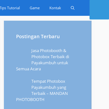
Tips Tutorial
Game
Kontak
Postingan Terbaru
Jasa Photobooth &
Photobox Terbaik di
Payakumbuh untuk
Semua Acara
Tempat Photobox
Payakumbuh yang
Terbaik – MANDAN
PHOTOBOOTH