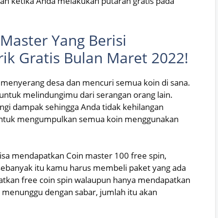
an ketika Anda melakukan putaran gratis pada
Master Yang Berisi
k Gratis Bulan Maret 2022!
t menyerang desa dan mencuri semua koin di sana.
 untuk melindungimu dari serangan orang lain.
ngi dampak sehingga Anda tidak kehilangan
g untuk mengumpulkan semua koin menggunakan
isa mendapatkan Coin master 100 free spin,
sebanyak itu kamu harus membeli paket yang ada
aatkan free coin spin walaupun hanya mendapatkan
da menunggu dengan sabar, jumlah itu akan