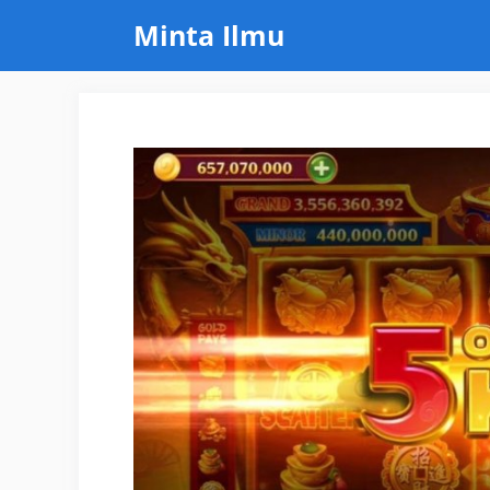
Skip
Minta Ilmu
to
content