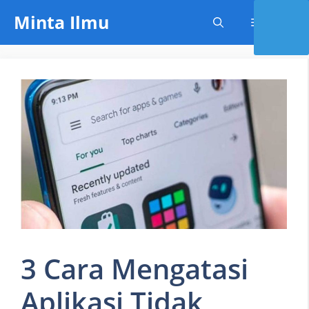
Skip
Minta Ilmu
Menu
to
content
3 Cara Mengatasi
Aplikasi Tidak