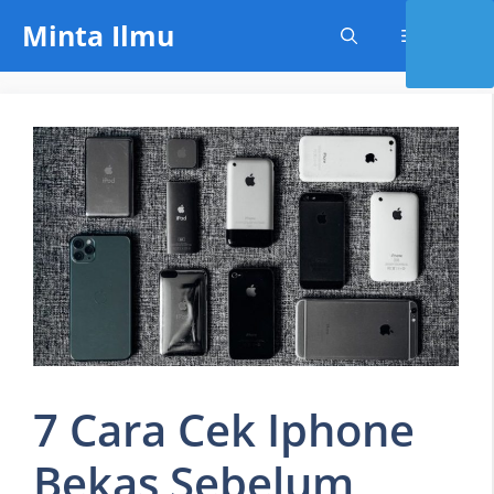
Skip
Minta Ilmu
Menu
to
content
7 Cara Cek Iphone
Bekas Sebelum