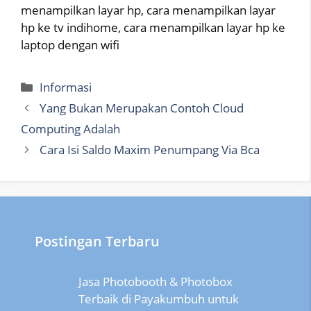
menampilkan layar hp, cara menampilkan layar
hp ke tv indihome, cara menampilkan layar hp ke
laptop dengan wifi
Categories
Informasi
Yang Bukan Merupakan Contoh Cloud
Computing Adalah
Cara Isi Saldo Maxim Penumpang Via Bca
Postingan Terbaru
Jasa Photobooth & Photobox
Terbaik di Payakumbuh untuk