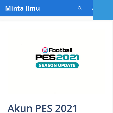
Skip
Minta Ilmu
Menu
to
content
Akun PES 2021