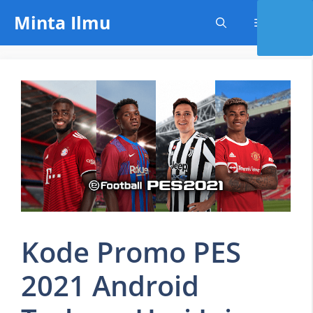
Skip
Minta Ilmu
Menu
to
content
Kode Promo PES
2021 Android