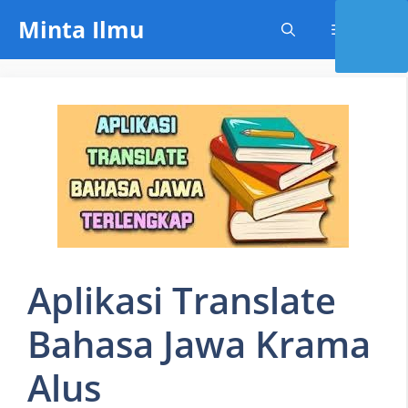
Skip
Minta Ilmu
Menu
to
content
Aplikasi Translate
Bahasa Jawa Krama
Alus