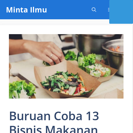
Skip
Minta Ilmu
Menu
to
content
Buruan Coba 13
Bisnis Makanan