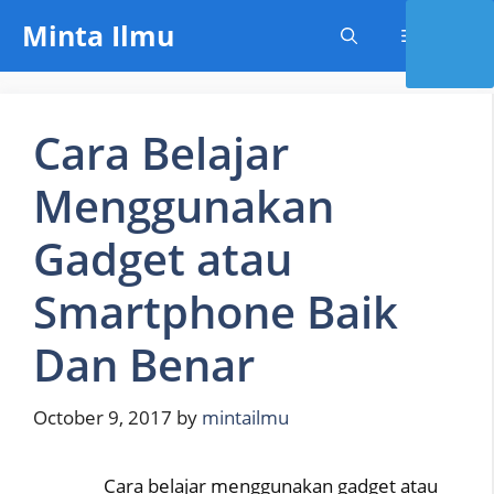
Skip
Minta Ilmu
Menu
to
content
Cara Belajar
Menggunakan
Gadget atau
Smartphone Baik
Dan Benar
October 9, 2017
by
mintailmu
Cara belajar menggunakan gadget atau