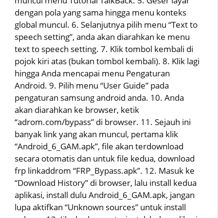
muncul menu Tutorial TalkBack. 5. Geser layar
dengan pola yang sama hingga menu konteks
global muncul. 6. Selanjutnya pilih menu “Text to
speech setting”, anda akan diarahkan ke menu
text to speech setting. 7. Klik tombol kembali di
pojok kiri atas (bukan tombol kembali). 8. Klik lagi
hingga Anda mencapai menu Pengaturan
Android. 9. Pilih menu “User Guide” pada
pengaturan samsung android anda. 10. Anda
akan diarahkan ke browser, ketik
“adrom.com/bypass” di browser. 11. Sejauh ini
banyak link yang akan muncul, pertama klik
“Android_6_GAM.apk”, file akan terdownload
secara otomatis dan untuk file kedua, download
frp linkaddrom “FRP_Bypass.apk”. 12. Masuk ke
“Download History” di browser, lalu install kedua
aplikasi, install dulu Android_6_GAM.apk, jangan
lupa aktifkan “Unknown sources” untuk install