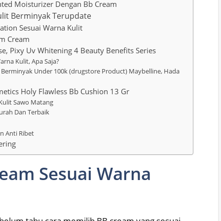
inted Moisturizer Dengan Bb Cream
lit Berminyak Terupdate
ation Sesuai Warna Kulit
lm Cream
, Pixy Uv Whitening 4 Beauty Benefits Series
rna Kulit, Apa Saja?
 Berminyak Under 100k (drugstore Product) Maybelline, Hada
etics Holy Flawless Bb Cushion 13 Gr
Kulit Sawo Matang
urah Dan Terbaik
n Anti Ribet
ering
ream Sesuai Warna
 belum tahu cara memilih BB cream yang sesuai