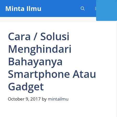
Skip
Minta Ilmu
Menu
to
content
Cara / Solusi
Menghindari
Bahayanya
Smartphone Atau
Gadget
October 9, 2017
by
mintailmu