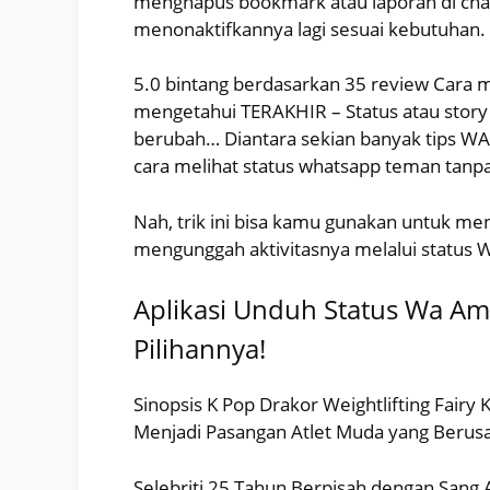
menghapus bookmark atau laporan di chat.
menonaktifkannya lagi sesuai kebutuhan.
5.0 bintang berdasarkan 35 review Cara me
mengetahui TERAKHIR – Status atau story 
berubah… Diantara sekian banyak tips WA 
cara melihat status whatsapp teman tanp
Nah, trik ini bisa kamu gunakan untuk 
mengunggah aktivitasnya melalui status 
Aplikasi Unduh Status Wa Ama
Pilihannya!
Sinopsis K Pop Drakor Weightlifting Fair
Menjadi Pasangan Atlet Muda yang Berusah
Selebriti 25 Tahun Berpisah dengan Sa