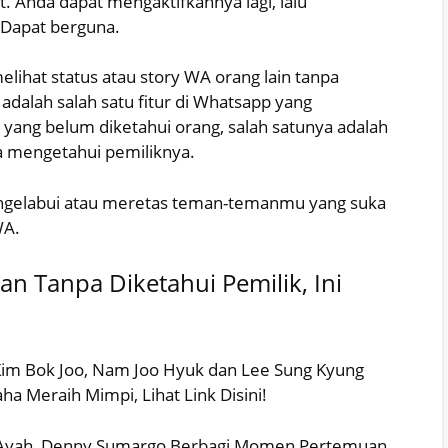
 Anda dapat mengaktifkannya lagi, lalu
 Dapat berguna.
lihat status atau story WA orang lain tanpa
adalah salah satu fitur di Whatsapp yang
yang belum diketahui orang, salah satunya adalah
a mengetahui pemiliknya.
mengelabui atau meretas teman-temanmu yang suka
WA.
n Tanpa Diketahui Pemilik, Ini
y Kim Bok Joo, Nam Joo Hyuk dan Lee Sung Kyung
a Meraih Mimpi, Lihat Link Disini!
ng Ayah, Denny Sumargo Berbagi Momen Pertemuan