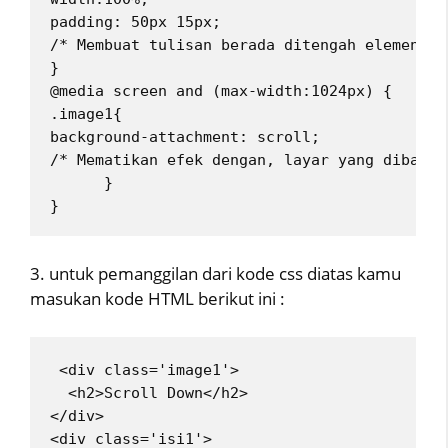
padding: 50px 15px;
/* Membuat tulisan berada ditengah elemen ko
}
@media screen and (max-width:1024px) {
.image1{
background-attachment: scroll;
/* Mematikan efek dengan, layar yang dibawah
      }
} 
3. untuk pemanggilan dari kode css diatas kamu
masukan kode HTML berikut ini :
 <div class='image1'>
  <h2>Scroll Down</h2>
</div>
<div class='isi1'>