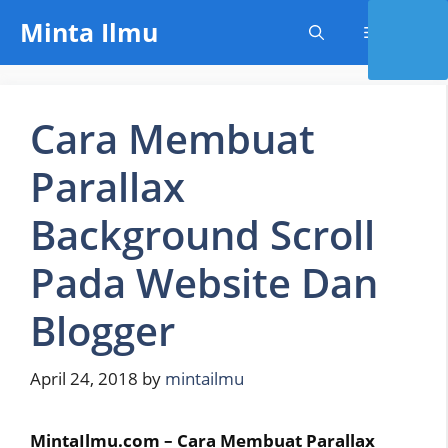
Skip
Minta Ilmu
Menu
to
content
Cara Membuat
Parallax
Background Scroll
Pada Website Dan
Blogger
April 24, 2018
by
mintailmu
MintaIlmu.com – Cara Membuat Parallax