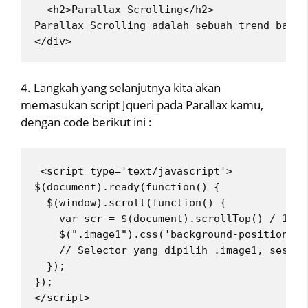
  <h2>Parallax Scrolling</h2>
Parallax Scrolling adalah sebuah trend baru 
</div> 
4. Langkah yang selanjutnya kita akan
memasukan script Jqueri pada Parallax kamu,
dengan code berikut ini :
 <script type='text/javascript'>
$(document).ready(function() {
  $(window).scroll(function() {
    var scr = $(document).scrollTop() / 10; 
    $(".image1").css('background-position', 
    // Selector yang dipilih .image1, sesuai
  });
});
</script> 