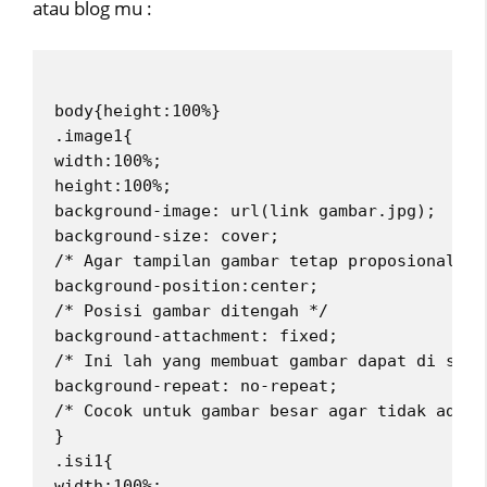
atau blog mu :
body{height:100%}
.image1{
width:100%;
height:100%;
background-image: url(link gambar.jpg);
background-size: cover;
/* Agar tampilan gambar tetap proposional de
background-position:center;
/* Posisi gambar ditengah */
background-attachment: fixed;
/* Ini lah yang membuat gambar dapat di scro
background-repeat: no-repeat;
/* Cocok untuk gambar besar agar tidak ada p
}
.isi1{
width:100%;