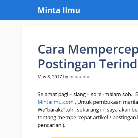
Skip
Minta Ilmu
to
content
Cara Mempercepa
Postingan Terin
May 8, 2017
by
mintailmu
Selamat pagi – siang – sore -malam sob.. B
Mintailmu.com
, Untuk pembukaan marilah
Wa”baraka”tuh , sekarang ini saya akan b
tentang mempercepat artikel / postingan 
pencarian ).