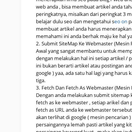
web anda , bisa membuat artikel anda taha
peringkatnya, misalkan dari peringkat 3 me
belajar dulu seo dan mengetahui s
eo on
p
membuat artikel anda harus menerapkan il
memahami ini anda berhak maju ke hal y
2. Submit SiteMap Ke Webmaster (Mesin 
Awal yang sangat membantu untuk memperc
dengan melakukan hal ini setiap artikel /
ini bukan berarti artikel atau postingan a
google ) yaa, ada satu hal lagi yang haru
tiga.
3. Fetch Dan Fetch As Webmaster (Mesin 
Dengan anda melakukan submit sitemap 
fetch as ke webmaster , setiap arikel dan
fetch as URL anda ke webmaster tersebut,
akan terlihat di google ( mesin pencarian )
persaingannya lemah pasti artikel yang kita
persaingan keyword kuat , maka akan jauh