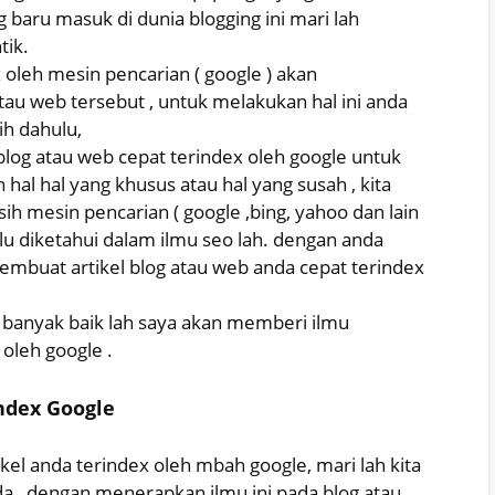
 baru masuk di dunia blogging ini mari lah
tik.
 oleh mesin pencarian ( google ) akan
au web tersebut , untuk melakukan hal ini anda
ih dahulu,
blog atau web cepat terindex oleh google untuk
al hal yang khusus atau hal yang susah , kita
h mesin pencarian ( google ,bing, yahoo dan lain
rlu diketahui dalam ilmu seo lah. dengan anda
embuat artikel blog atau web anda cepat terindex
 banyak baik lah saya akan memberi ilmu
 oleh google .
ndex Google
l anda terindex oleh mbah google, mari lah kita
a , dengan menerapkan ilmu ini pada blog atau