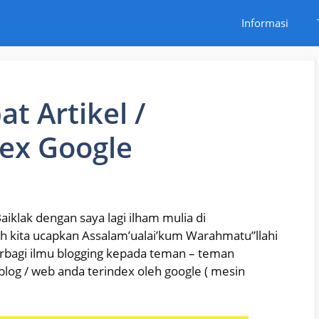
Informasi
t Artikel /
dex Google
aiklak dengan saya lagi ilham mulia di
 kita ucapkan Assalam’ualai’kum Warahmatu”llahi
erbagi ilmu blogging kepada teman – teman
blog / web anda terindex oleh google ( mesin