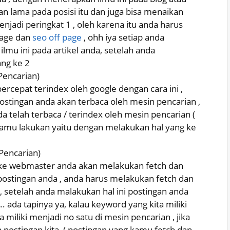
n lama pada posisi itu dan juga bisa menaikan
njadi peringkat 1 , oleh karena itu anda harus
age dan
seo off page
, ohh iya setiap anda
mu ini pada artikel anda, setelah anda
ang ke 2
Pencarian)
epat terindex oleh google dengan cara ini ,
 postingan anda akan terbaca oleh mesin pencarian ,
nda telah terbaca / terindex oleh mesin pencarian (
s kamu lakukan yaitu dengan melakukan hal yang ke
Pencarian)
ke webmaster anda akan melakukan fetch dan
 postingan anda , anda harus melakukan fetch dan
 setelah anda malakukan hal ini postingan anda
 .. ada tapinya ya, kalau keyword yang kita miliki
 miliki menjadi no satu di mesin pencarian , jika
 postingan kita, ( postingan yang kamu fetch dan