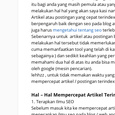
itu bagi anda yang masih pemula atau yang
melakukan hal hal yang akan saya kasi nan
Artikel atau postingan yang cepat terindex
berpengaruh baik dengan seo pada blog at
juga harus
mengetahui tentang seo
terleb
Sebenarnya untuk artikel atau postingan 
melakukan hal tersebut tidak memerlukan h
cuma memanfaatkan tool yang telah di kasi
sebagainya ) dan sedikit keahlian yang pe
memahami dua hal di atas itu anda bisa m
oleh google (mesin pencarian).
lehhzz , untuk tidak memakan waktu yang
mempercepat artikel / postingan terindex
Hal – Hal Mempercepat Artikel Teri
1. Terapkan Ilmu SEO
Sebelum masuk kita ke mempercepat artike
menerapkan ilmu seo pada blog / web and