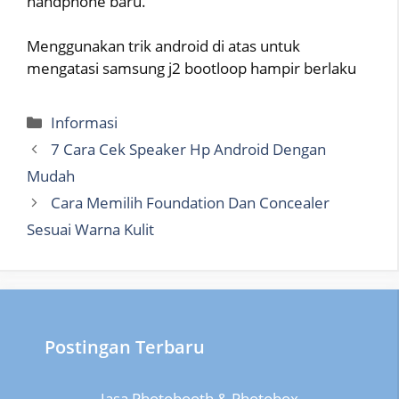
handphone baru.
Menggunakan trik android di atas untuk
mengatasi samsung j2 bootloop hampir berlaku
Categories
Informasi
7 Cara Cek Speaker Hp Android Dengan
Mudah
Cara Memilih Foundation Dan Concealer
Sesuai Warna Kulit
Postingan Terbaru
Jasa Photobooth & Photobox