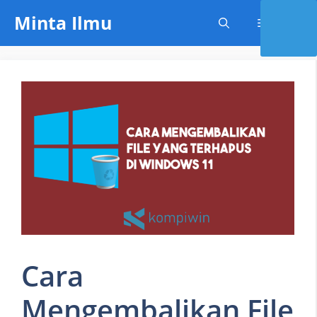
Skip
Minta Ilmu
Menu
to
content
Cara
Mengembalikan File