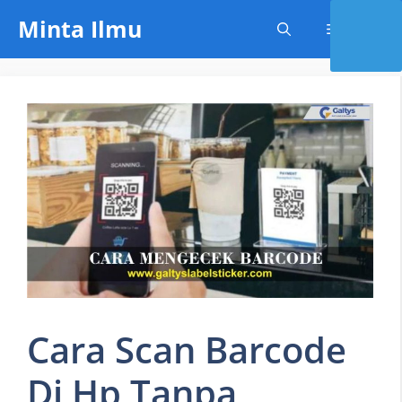
Skip
Minta Ilmu
Menu
to
content
Cara Scan Barcode
Di Hp Tanpa