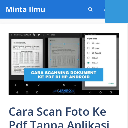
Skip
Minta Ilmu
Menu
to
content
Cara Scan Foto Ke
Pdf Tanpa Aplikasi