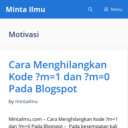
Skip
Minta Ilmu
Menu
to
content
Motivasi
Cara Menghilangkan
Kode ?m=1 dan ?m=0
Pada Blogspot
by
mintailmu
Mintailmu.com – Cara Menghilangkan Kode ?m=1
dan ?m=0 Pada Blogspot – Pada kesempatan kali