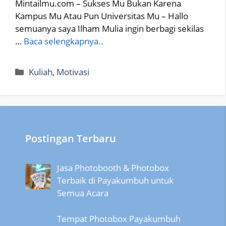
Mintailmu.com – Sukses Mu Bukan Karena
Kampus Mu Atau Pun Universitas Mu – Hallo
semuanya saya Ilham Mulia ingin berbagi sekilas
…
Baca selengkapnya..
Categories
Kuliah
,
Motivasi
Postingan Terbaru
Jasa Photobooth & Photobox
Terbaik di Payakumbuh untuk
Semua Acara
Tempat Photobox Payakumbuh