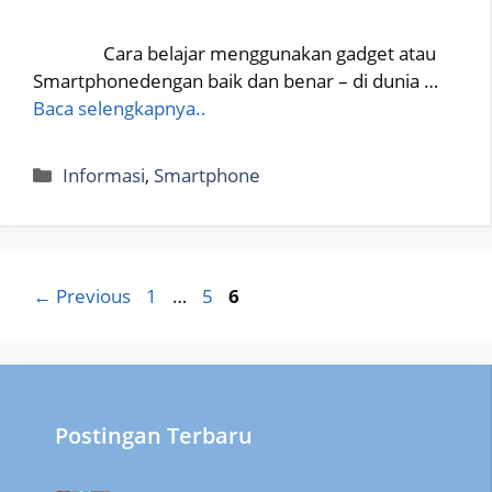
Cara belajar menggunakan gadget atau
Smartphonedengan baik dan benar – di dunia …
Baca selengkapnya..
Categories
Informasi
,
Smartphone
Page
Page
Page
←
Previous
1
…
5
6
Postingan Terbaru