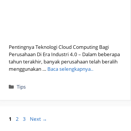
Pentingnya Teknologi Cloud Computing Bagi
Perusahaan Di Era Industri 4.0 – Dalam beberapa
tahun terakhir, banyak perusahaan telah beralih
menggunakan …
Baca selengkapnya..
Categories
Tips
Page
Page
Page
1
2
3
Next
→