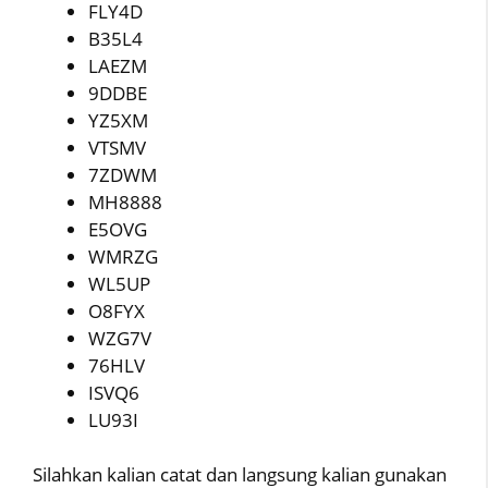
FLY4D
B35L4
LAEZM
9DDBE
YZ5XM
VTSMV
7ZDWM
MH8888
E5OVG
WMRZG
WL5UP
O8FYX
WZG7V
76HLV
ISVQ6
LU93I
Silahkan kalian catat dan langsung kalian gunakan