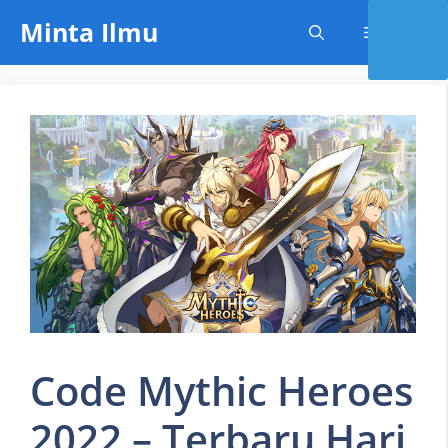
Skip
Minta Ilmu
Menu
to
content
Code Mythic Heroes
2022 – Terbaru Hari