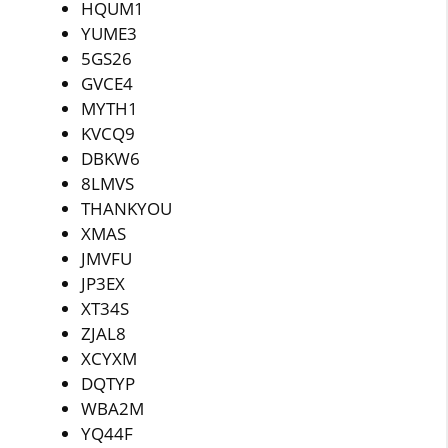
HQUM1
YUME3
5GS26
GVCE4
MYTH1
KVCQ9
DBKW6
8LMVS
THANKYOU
XMAS
JMVFU
JP3EX
XT34S
ZJAL8
XCYXM
DQTYP
WBA2M
YQ44F