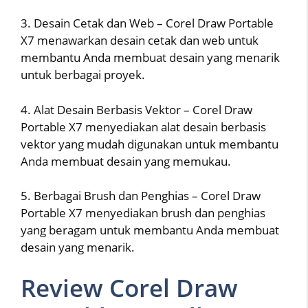
3. Desain Cetak dan Web – Corel Draw Portable
X7 menawarkan desain cetak dan web untuk
membantu Anda membuat desain yang menarik
untuk berbagai proyek.
4. Alat Desain Berbasis Vektor – Corel Draw
Portable X7 menyediakan alat desain berbasis
vektor yang mudah digunakan untuk membantu
Anda membuat desain yang memukau.
5. Berbagai Brush dan Penghias – Corel Draw
Portable X7 menyediakan brush dan penghias
yang beragam untuk membantu Anda membuat
desain yang menarik.
Review Corel Draw