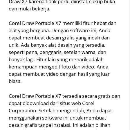
Draw X7 karena tidak perlu diinstal, cukup buka
dan mulai bekerja.
Corel Draw Portable X7 memiliki fitur hebat dan
alat yang berguna. Dengan software ini, Anda
dapat membuat desain grafis yang indah dan
unik. Ada banyak alat desain yang tersedia,
seperti pena, penggaris, setelan warna, dan
banyak lagi. Fitur lain yang menarik adalah
kemampuan mengedit foto dan video. Anda
dapat membuat video dengan hasil yang luar
biasa.
Corel Draw Portable X7 tersedia secara gratis dan
dapat didownload dari situs web Corel
Corporation. Setelah mengunduh, Anda dapat
menggunakan software ini untuk membuat
desain grafis tanpa instalasi. Ini adalah pilihan