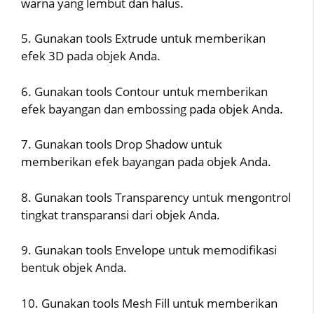
warna yang lembut dan halus.
5. Gunakan tools Extrude untuk memberikan
efek 3D pada objek Anda.
6. Gunakan tools Contour untuk memberikan
efek bayangan dan embossing pada objek Anda.
7. Gunakan tools Drop Shadow untuk
memberikan efek bayangan pada objek Anda.
8. Gunakan tools Transparency untuk mengontrol
tingkat transparansi dari objek Anda.
9. Gunakan tools Envelope untuk memodifikasi
bentuk objek Anda.
10. Gunakan tools Mesh Fill untuk memberikan