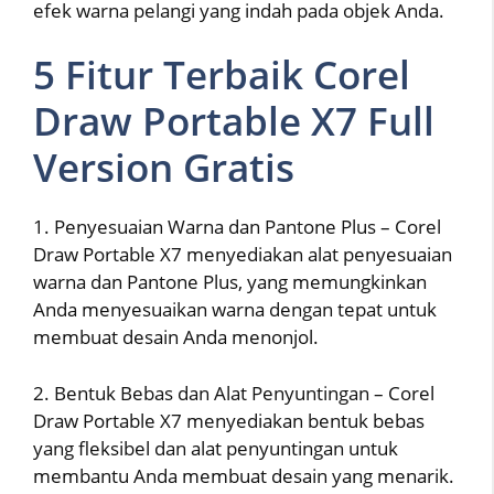
efek warna pelangi yang indah pada objek Anda.
5 Fitur Terbaik Corel
Draw Portable X7 Full
Version Gratis
1. Penyesuaian Warna dan Pantone Plus – Corel
Draw Portable X7 menyediakan alat penyesuaian
warna dan Pantone Plus, yang memungkinkan
Anda menyesuaikan warna dengan tepat untuk
membuat desain Anda menonjol.
2. Bentuk Bebas dan Alat Penyuntingan – Corel
Draw Portable X7 menyediakan bentuk bebas
yang fleksibel dan alat penyuntingan untuk
membantu Anda membuat desain yang menarik.