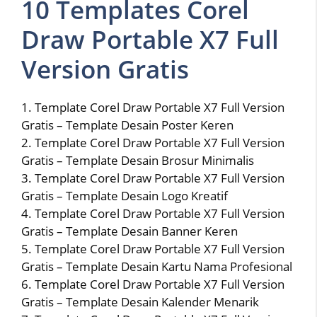
10 Templates Corel
Draw Portable X7 Full
Version Gratis
1. Template Corel Draw Portable X7 Full Version
Gratis – Template Desain Poster Keren
2. Template Corel Draw Portable X7 Full Version
Gratis – Template Desain Brosur Minimalis
3. Template Corel Draw Portable X7 Full Version
Gratis – Template Desain Logo Kreatif
4. Template Corel Draw Portable X7 Full Version
Gratis – Template Desain Banner Keren
5. Template Corel Draw Portable X7 Full Version
Gratis – Template Desain Kartu Nama Profesional
6. Template Corel Draw Portable X7 Full Version
Gratis – Template Desain Kalender Menarik