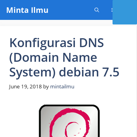
Skip
Minta Ilmu
Menu
to
content
Konfigurasi DNS
(Domain Name
System) debian 7.5
June 19, 2018
by
mintailmu