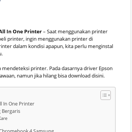
r
ll In One Printer
– Saat menggunakan printer
li printer, ingin menggunakan printer di
inter dalam kondisi apapun, kita perlu menginstal
u.
an mendeteksi printer. Pada dasarnya driver Epson
waan, namun jika hilang bisa download disini.
l In One Printer
 Bergaris
Kare
Di Chromebook 4 Samsung