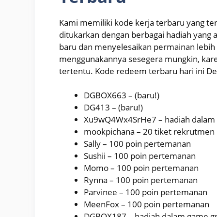
Kami memiliki kode kerja terbaru yang ter
ditukarkan dengan berbagai hadiah yan
baru dan menyelesaikan permainan lebih 
menggunakannya sesegera mungkin, karen
tertentu. Kode redeem terbaru hari ini Des
DGBOX663 – (baru!)
DG413 – (baru!)
Xu9wQ4Wx4SrHe7 – hadiah dalam 
mookpichana – 20 tiket rekrutmen
Sally – 100 poin pertemanan
Sushii – 100 poin pertemanan
Momo – 100 poin pertemanan
Rynna – 100 poin pertemanan
Parvinee – 100 poin pertemanan
MeenFox – 100 poin pertemanan
DGBOX187 – hadiah dalam game gr