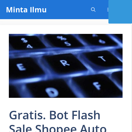
Skip
Minta Ilmu
Menu
to
content
Gratis. Bot Flash
Sale Shopee Auto