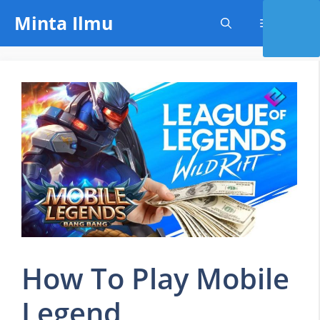
Skip
Minta Ilmu
Menu
to
content
How To Play Mobile
Legend