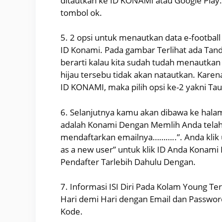
ditautkan ke ID KONAMI atau Google Play. 
tombol ok.
5. 2 opsi untuk menautkan data e-football
ID Konami. Pada gambar Terlihat ada Tand
berarti kalau kita sudah tudah menautkan
hijau tersebu tidak akan natautkan. Kare
ID KONAMI, maka pilih opsi ke-2 yakni T
6. Selanjutnya kamu akan dibawa ke halam
adalah Konami Dengan Memlih Anda telah
mendaftarkan emailnya………..”. Anda klik u
as a new user” untuk klik ID Anda Konami
Pendafter Tarlebih Dahulu Dengan.
7. Informasi ISI Diri Pada Kolam Young Ter
Hari demi Hari dengan Email dan Password
Kode.