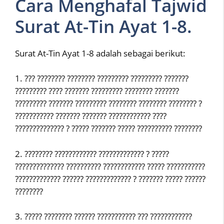
Cara Menghafal Tajwid
Surat At-Tin Ayat 1-8.
Surat At-Tin Ayat 1-8 adalah sebagai berikut:
1. ??? ???????? ???????? ????????? ????????? ???????
????????? ???? ??????? ????????? ???????? ???????
????????? ??????? ????????? ???????? ???????? ???????? ?
??????????? ??????? ??????? ???????????? ????
?????????????? ? ????? ??????? ????? ?????????? ????????
2. ???????? ???????????? ????????????? ? ?????
?????????????? ?????????? ???????????? ????? ???????????
????????????? ?????? ????????????? ? ??????? ????? ??????
????????
3. ????? ???????? ?????? ??????????? ??? ????????????