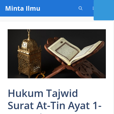
Skip
Minta Ilmu
Menu
to
content
Hukum Tajwid
Surat At-Tin Ayat 1-