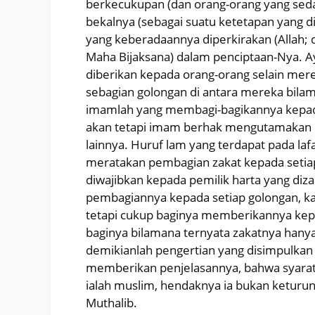
berkecukupan (dan orang-orang yang seda
bekalnya (sebagai suatu ketetapan yang diwa
yang keberadaannya diperkirakan (Allah; 
Maha Bijaksana) dalam penciptaan-Nya. Ay
diberikan kepada orang-orang selain mere
sebagian golongan di antara mereka bila
imamlah yang membagi-bagikannya kepada
akan tetapi imam berhak mengutamakan in
lainnya. Huruf lam yang terdapat pada laf
meratakan pembagian zakat kepada setiap 
diwajibkan kepada pemilik harta yang diz
pembagiannya kepada setiap golongan, kar
tetapi cukup baginya memberikannya kepad
baginya bilamana ternyata zakatnya hanya
demikianlah pengertian yang disimpulkan 
memberikan penjelasannya, bahwa syarat b
ialah muslim, hendaknya ia bukan keturuna
Muthalib.