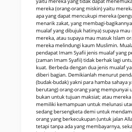
yaitu mereka yang tidak dapat menemuka
mereka (orang-orang miskin) yaitu merek
apa yang dapat mencukupi mereka (pengur
menarik zakat, yang membagi-bagikannya,
mualaf yang dibujuk hatinya) supaya ma
mereka, atau supaya mau masuk Islam or
mereka melindungi kaum Muslimin. Mual
pendapat Imam Syafii jenis mualaf yang 
(zaman Imam Syafii) tidak berhak lagi un
kuat. Berbeda dengan dua jenis mualaf y
diberi bagian. Demikianlah menurut pen
(budak-budak) yakni para hamba sahaya y
berutang) orang-orang yang mempunyai ut
bukan untuk tujuan maksiat; atau mereka 
memiliki kemampuan untuk melunasi utan
sedang bersengketa demi untuk mendama
orang yang berkecukupan (untuk jalan Allah
tetapi tanpa ada yang membayarnya, seka