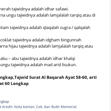
merah tajwidnya adalah idhar safawi.
na ungu tajwidnya adalah lamjalalah tarqiq atau di
itam tajwidnya adalah qlaqalah sugra / qalqalah
a coklat tajwidnya adalah idgham bingunnah
rna hijau tajwidnya adalah lamjalalah tarqiq atau
 abu – abu tajwidnya adalah idhar khalqi
 ungu tajwidnya adalah mad arid lisukun.
ngkap,Tajwid Surat Al Baqarah Ayat 58-60, arti
at 60 Lengkap
engkap
a Kredit, Nota kontan, Cek, dan Bukti Memorial