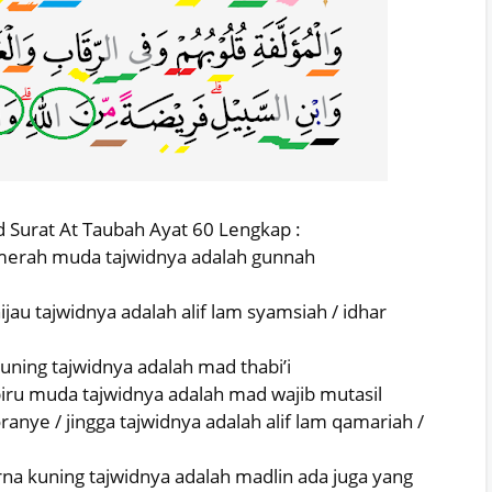
d Surat At Taubah Ayat 60 Lengkap :
a merah muda tajwidnya adalah gunnah
ijau tajwidnya adalah alif lam syamsiah / idhar
kuning tajwidnya adalah mad thabi’i
biru muda tajwidnya adalah mad wajib mutasil
ranye / jingga tajwidnya adalah alif lam qamariah /
rna kuning tajwidnya adalah madlin ada juga yang