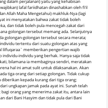
ng dalam perjalanan) yaitu yang kehabisan
jibkan) lafal fariidhatan dinashabkan oleh fi’il
dan Allah Maha Mengetahui) makhluk-Nya (lagi
at ini menyatakan bahwa zakat tidak boleh
ka, dan tidak boleh pula mencegah zakat dari
mana golongan tersebut memang ada. Selanjutnya
 golongan-golongan tersebut secara merata;
dividu tertentu dari suatu golongan atas yang
al lilfuqaraa` memberikan pengertian wajib
individu-individu yang berhak. Hanya saja tidak
akati, bilamana ia membaginya sendiri, meratakan
ena hal ini amat sulit untuk dilaksanakan. Akan
a tiga orang dari setiap golongan. Tidak cukup
 diberikan kepada kurang dari tiga orang;
dari ungkapan jamak pada ayat ini. Sunah telah
agi orang yang menerima zakat itu, antara lain
n dari Bani Hasyim dan tidak pula dari Bani