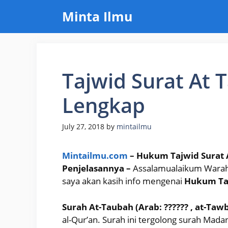
Skip
Minta Ilmu
to
content
Tajwid Surat At 
Lengkap
July 27, 2018
by
mintailmu
Mintailmu.com
– Hukum Tajwid Surat 
Penjelasannya –
Assalamualaikum Warahma
saya akan kasih info mengenai
Hukum Taj
Surah At-Taubah (Arab: ?????? , at-T
al-Qur’an. Surah ini tergolong surah Mada