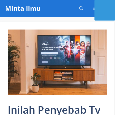
Skip
Minta Ilmu
Menu
to
content
Inilah Penyebab Tv