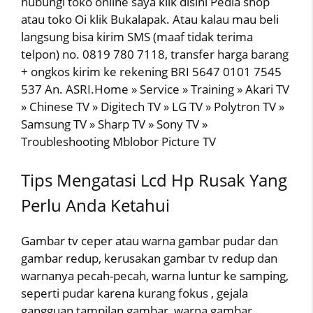
hubungi toko online saya klik disini Pedia shop
atau toko Oi klik Bukalapak. Atau kalau mau beli
langsung bisa kirim SMS (maaf tidak terima
telpon) no. 0819 780 7118, transfer harga barang
+ ongkos kirim ke rekening BRI 5647 0101 7545
537 An. ASRI.Home » Service » Training » Akari TV
» Chinese TV » Digitech TV » LG TV » Polytron TV »
Samsung TV » Sharp TV » Sony TV »
Troubleshooting Mblobor Picture TV
Tips Mengatasi Lcd Hp Rusak Yang
Perlu Anda Ketahui
Gambar tv ceper atau warna gambar pudar dan
gambar redup, kerusakan gambar tv redup dan
warnanya pecah-pecah, warna luntur ke samping,
seperti pudar karena kurang fokus , gejala
gangguan tampilan gambar, warna gambar