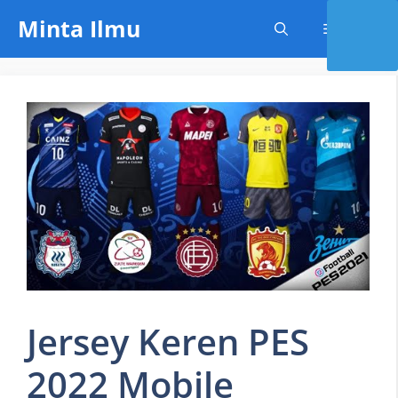
Skip
Minta Ilmu
Menu
to
content
Jersey Keren PES
2022 Mobile