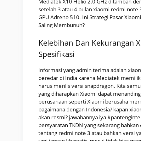
Mediatek X10 Helio 2.0 GHz ditambah d
setelah 3 atau 4 bulan xiaomi redmi not
GPU Adreno 510. Ini Strategi Pasar Xiaomi
Saling Membunuh?
Kelebihan Dan Kekurangan Xi
Spesifikasi
Informasi yang admin terima adalah xiaom
beredar di India karena Mediatek memilik
harus merilis versi snapdragon. Kita semu
yang diharapkan Xiaomi dapat menandingi 
perusahaan seperti Xiaomi berusaha memb
bagaimana dengan Indonesia? kapan xiao
akan resmi? jawabannya iya #pantenginte
persyaratan TKDN yang sekarang bahkan d
tentang redmi note 3 atau bahkan versi ya
tapi jangan khawatir, meski tidak bisa me