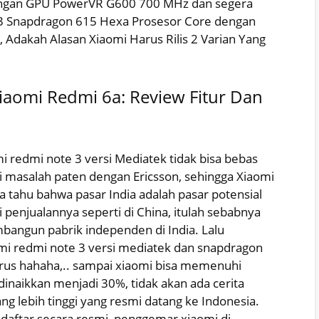
engan GPU PowerVR G600 700 MHz dan segera
e 3 Snapdragon 615 Hexa Prosesor Core dengan
, Adakah Alasan Xiaomi Harus Rilis 2 Varian Yang
aomi Redmi 6a: Review Fitur Dan
i redmi note 3 versi Mediatek tidak bisa bebas
i masalah paten dengan Ericsson, sehingga Xiaomi
a tahu bahwa pasar India adalah pasar potensial
penjualannya seperti di China, itulah sebabnya
angun pabrik independen di India. Lalu
mi redmi note 3 versi mediatek dan snapdragon
rus hahaha,.. sampai xiaomi bisa memenuhi
inaikkan menjadi 30%, tidak akan ada cerita
ng lebih tinggi yang resmi datang ke Indonesia.
ndaftar secara resmi, penggemar xiaomi di