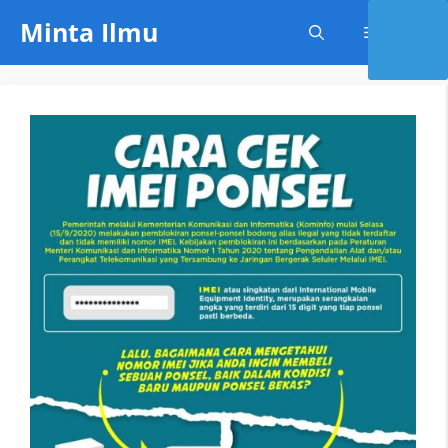
Skip
Minta Ilmu
Menu
to
content